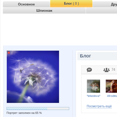
Блог
( 0 )
Основное
Др
Шпионаж
Блог
74
*lebedeva*
Afroditt
Посмотреть ещё
Портрет заполнен на 65 %