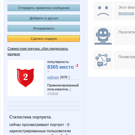
KRASOTKA_N
Kathrin
Этот блог
Отправить приватное сообщение
блогеров
.
Добавить в друзья
Игнорировать
Lusien_send
MIX-2-MISS
Посетит
Сделать подарок
Совместная покупка: сбор предоплаты,
раздачи
Olgs
PRE$
Посмотре
популярность:
-3
8365 место
↓
рейтинг
2978
?
anaida
anna73
Привилегированный
пользователь
2
уровня
guv
julia080
Статистика портрета:
сейчас просматривают портрет - 0
зарегистрированные пользователи