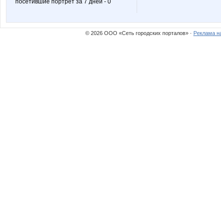
посетившие портрет за 7 дней - 0
melok
natali18
© 2026 ООО «Сеть городских порталов» ·
Реклама н
маняш@
ольгунч
Иринкасв
Катюли
Ночная лиса
Пируэтт
ШопогОлюшка